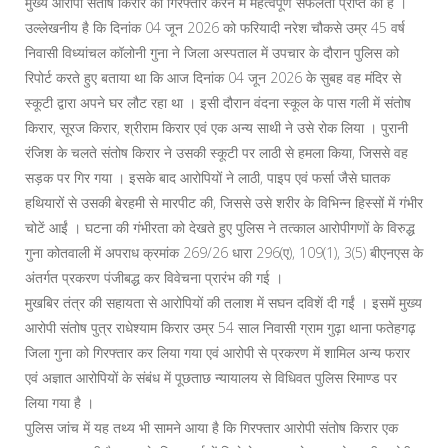
मुख्य आरोपी संतोष किरार को गिरफ्तार करने में महत्वपूर्ण सफलता प्राप्त की है ।
उल्लेखनीय है कि दिनांक 04 जून 2026 को फरियादी नरेश चौकसे उम्र 45 वर्ष
निवासी विध्यांचल कॉलोनी गुना ने जिला अस्पताल में उपचार के दौरान पुलिस को
रिपोर्ट करते हुए बताया था कि आज दिनांक 04 जून 2026 के सुबह वह मंदिर से
स्कूटी द्वारा अपने घर लौट रहा था । इसी दौरान वंदना स्कूल के पास गली में संतोष
किरार, सूरज किरार, श्रीराम किरार एवं एक अन्य साथी ने उसे रोक लिया । पुरानी
रंजिश के चलते संतोष किरार ने उसकी स्कूटी पर लाठी से हमला किया, जिससे वह
सड़क पर गिर गया । इसके बाद आरोपियों ने लाठी, पाइप एवं फर्सा जैसे घातक
हथियारों से उसकी बेरहमी से मारपीट की, जिससे उसे शरीर के विभिन्न हिस्सों में गंभीर
चोटें आईं । घटना की गंभीरता को देखते हुए पुलिस ने तत्काल आरोपीगणों के विरुद्ध
गुना कोतवाली में अपराध क्रमांक 269/26 धारा 296(ए), 109(1), 3(5) बीएनएस के
अंतर्गत प्रकरण पंजीबद्ध कर विवेचना प्रारंभ की गई ।
मुखबिर तंत्र की सहायता से आरोपियों की तलाश में सघन दविशें दी गईं । इसमें मुख्य
आरोपी संतोष पुत्र राधेश्याम किरार उम्र 54 साल निवासी ग्राम गुढ़ा थाना फतेहगढ़
जिला गुना को गिरफ्तार कर लिया गया एवं आरोपी से प्रकरण में शामिल अन्य फरार
एवं अज्ञात आरोपियों के संबंध में पूछताछ न्यायालय से विधिवत पुलिस रिमाण्ड पर
लिया गया है ।
पुलिस जांच में यह तथ्य भी सामने आया है कि गिरफ्तार आरोपी संतोष किरार एक