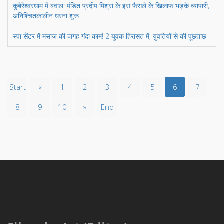
कुबेरेश्वरधाम में बवाल: पंडित प्रदीप मिश्रा के इस फैसले के खिलाफ भड़के व्यापारी,
अनिश्चितकालीन धरना शुरू
स्पा सेंटर में मसाज की जगह गंदा काम! 2 युवक हिरासत में, युवतियों से की पूछताछ
Start
«
1
2
3
4
5
6
7
8
9
10
»
End